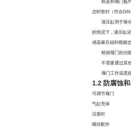
框架和堰门板
态时密封（符合
DIN
液压缸用于驱
的情况下，液压缸
感器麻豆福利视频
根据堰门的功
不需要通过其
堰门工作温度
1.2 防腐蚀
可调节堰门 SUS
气缸壳体 SU
活塞杆 1.
螺丝配件