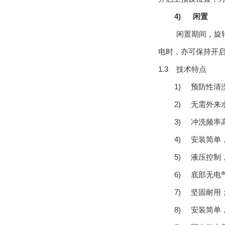
4)
闲置
闲置期间，旋
电时，亦可保持开
1.3 技术特点
1)
预防性清
2)
无需外来
3)
冲洗频率
4)
安装简单
5)
液压控制
6)
底部无电
7)
坚固耐用
8)
安装简单