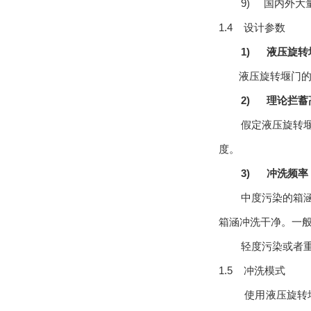
9)
国内外大
1.4 设计参数
1)
液压旋转
液压旋转堰门
2)
理论拦蓄
假定液压旋转
度。
3)
冲洗频率
中度污染的箱
箱涵冲洗干净。一
轻度污染或者
1.5 冲洗模式
使用液压旋转