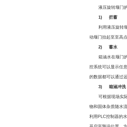
液压旋转堰门
1)
拦蓄
利用液压旋转
动堰门抬起至至高
2)
蓄水
箱涵水在堰门
控系统可以显示任
的数据都可以通过
3)
箱涵冲洗
可根据现场实
物和固体杂质随水
利用
PLC
控制器的
开启至预设位置，