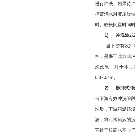
进行冲洗。如果待
拦蓄污水对液压旋
时、较长闲置时间
1)
冲洗波式
当下游有效冲
空，是保证此方式
洗效果。对于本工
0.3~0.4m
。
2)
脉冲式冲
当下游有效冲洗管
洗后，下游箱涵还
波，将污水箱涵的
直处于较高水平（